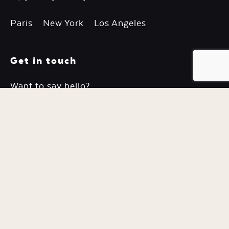
Paris New York Los Angeles
Get in touch
Email
Want to say hello?
hello@mira.world
Type of Inquiry
Job inquiries
Interested in working with us?
career@mira.world
Message