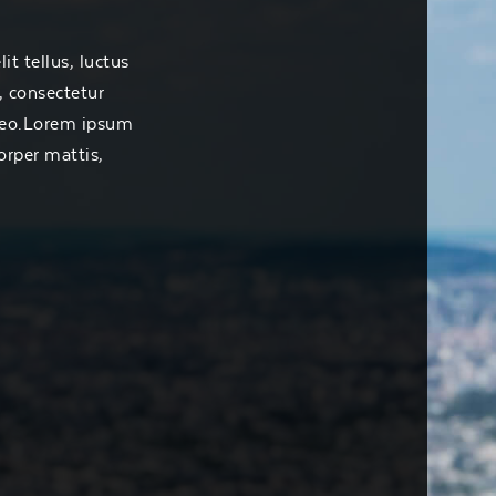
t tellus, luctus
, consectetur
eo.
Lorem ipsum
corper mattis,